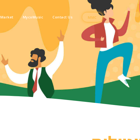
Market
MycoMusic
Contact Us
MMC