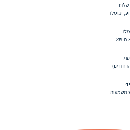
תשלום
, יבוטלו
טלו
א תישא
ועד ביטול
החזרים)
די
 כמשמעות