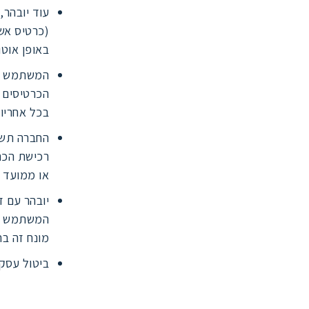
עוד יובהר,
(כרטיס אש
באופן אוט
המשתמש מאש
הכרטיסים 
בכל אחריות
רכישת הכר
או ממועד ב
יובהר עם ז
המשתמש כא
מונח זה בת
ביטול עסקה כר