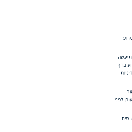
ירוע
תיעשה
וע בדף
יניות
ור
בתוך ארבעה עשר יום מיום הרכישה, אך לא יאוחר 48 שעות לפני
יסים