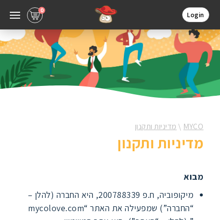
0
Login
MYCO
\
מדיניות ותקנון
מדיניות ותקנון
מבוא
מיקופוביה, ח.פ 200788339, היא החברה (להלן –
“החברה”) שמפעילה את האתר “mycolove.com