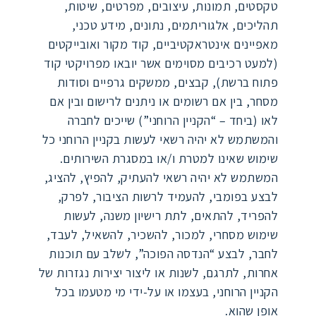
טקסטים, תמונות, עיצובים, מפרטים, שיטות,
תהליכים, אלגוריתמים, נתונים, מידע טכני,
מאפיינים אינטראקטיביים, קוד מקור ואובייקטים
(למעט רכיבים מסוימים אשר יובאו מפרויקטי קוד
פתוח ברשת), קבצים, ממשקים גרפיים וסודות
מסחר, בין אם רשומים או ניתנים לרישום ובין אם
לאו (ביחד – “הקניין הרוחני”) שייכים לחברה
והמשתמש לא יהיה רשאי לעשות בקניין הרוחני כל
שימוש שאינו למטרת ו/או במסגרת השירותים.
המשתמש לא יהיה רשאי להעתיק, להפיץ, להציג,
לבצע בפומבי, להעמיד לרשות הציבור, לפרק,
להפריד, להתאים, לתת רישיון משנה, לעשות
שימוש מסחרי, למכור, להשכיר, להשאיל, לעבד,
לחבר, לבצע “הנדסה הפוכה”, לשלב עם תוכנות
אחרות, לתרגם, לשנות או ליצור יצירות נגזרות של
הקניין הרוחני, בעצמו או על-ידי מי מטעמו בכל
אופן שהוא.